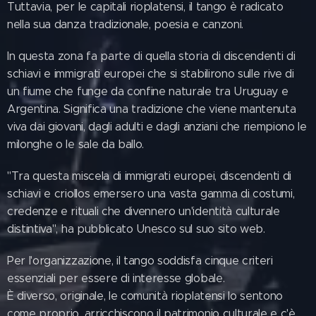
Tuttavia, per le capitali rioplatensi, il tango è radicato
nella sua danza tradizionale, poesia e canzoni.
In questa zona fa parte di quella storia di discendenti di
schiavi e immigrati europei che si stabilirono sulle rive di
un fiume che funge da confine naturale tra Uruguay e
Argentina. Significa una tradizione che viene mantenuta
viva dai giovani, dagli adulti e dagli anziani che riempiono le
milonghe o le sale da ballo.
"Tra questa miscela di immigrati europei, discendenti di
schiavi e criollos emersero una vasta gamma di costumi,
credenze e rituali che divennero un'identità culturale
distintiva", ha pubblicato Unesco sul suo sito web.
Per l'organizzazione, il tango soddisfa cinque criteri
essenziali per essere di interesse globale.
È diverso, originale, le comunità rioplatensi lo sentono
come proprio, arricchiscono il patrimonio culturale e c'è