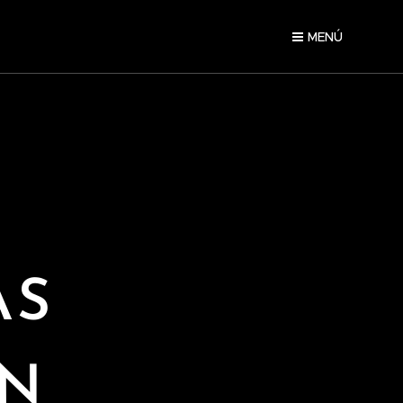
MENÚ
AS
ÓN